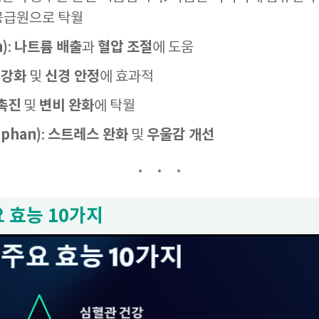
 공급원으로 탁월
)
나트륨 배출
혈압 조절
:
과
에 도움
 강화
신경 안정
및
에 효과적
 촉진
변비 완화
및
에 탁월
phan)
스트레스 완화
우울감 개선
:
및
요 효능 10가지