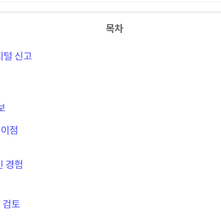
목차
지털 신고
보
차이점
 경험
 검토